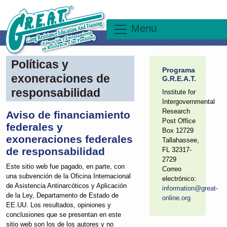
Menu
Políticas y
Programa
exoneraciones de
G.R.E.A.T.
responsabilidad
Institute for
Intergovernmental
Research
Aviso de financiamiento
Post Office
federales y
Box 12729
exoneraciones federales
Tallahassee,
de responsabilidad
FL 32317-
2729
Este sitio web fue pagado, en parte, con
Correo
una subvención de la Oficina Internacional
electrónico:
de Asistencia Antinarcóticos y Aplicación
information@great-
de la Ley, Departamento de Estado de
online.org
EE.UU. Los resultados, opiniones y
conclusiones que se presentan en este
sitio web son los de los autores y no