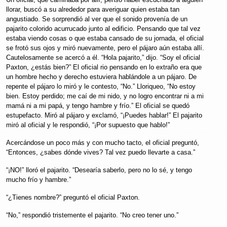
llorar, buscó a su alrededor para averiguar quien estaba tan
angustiado. Se sorprendió al ver que el sonido provenía de un
pajarito colorido acurrucado junto al edificio. Pensando que tal vez
estaba viendo cosas o que estaba cansado de su jornada, el oficial
se frotó sus ojos y miró nuevamente, pero el pájaro aún estaba allí.
Cautelosamente se acercó a él. “Hola pajarito,” dijo. “Soy el oficial
Paxton, ¿estás bien?” El oficial rio pensando en lo extraño era que
un hombre hecho y derecho estuviera hablándole a un pájaro. De
repente el pájaro lo miró y le contesto, “No.” Lloriqueo, “No estoy
bien. Estoy perdido; me caí de mi nido, y no logro encontrar ni a mi
mamá ni a mi papá, y tengo hambre y frío.” El oficial se quedó
estupefacto. Miró al pájaro y exclamó, “¡Puedes hablar!” El pajarito
miró al oficial y le respondió, “¡Por supuesto que hablo!”
Acercándose un poco más y con mucho tacto, el oficial preguntó,
“Entonces, ¿sabes dónde vives? Tal vez puedo llevarte a casa.”
“¡NO!” lloró el pajarito. “Desearía saberlo, pero no lo sé, y tengo
mucho frío y hambre.”
“¿Tienes nombre?” preguntó el oficial Paxton.
“No,” respondió tristemente el pajarito. “No creo tener uno.”