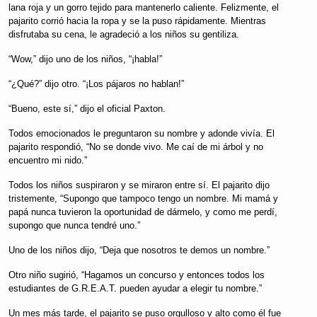
lana roja y un gorro tejido para mantenerlo caliente. Felizmente, el
pajarito corrió hacia la ropa y se la puso rápidamente. Mientras
disfrutaba su cena, le agradeció a los niños su gentiliza.
“Wow,” dijo uno de los niños, “¡habla!”
“¿Qué?” dijo otro. “¡Los pájaros no hablan!”
“Bueno, este sí,” dijo el oficial Paxton.
Todos emocionados le preguntaron su nombre y adonde vivía. El
pajarito respondió, “No se donde vivo. Me caí de mi árbol y no
encuentro mi nido.”
Todos los niños suspiraron y se miraron entre sí. El pajarito dijo
tristemente, “Supongo que tampoco tengo un nombre. Mi mamá y
papá nunca tuvieron la oportunidad de dármelo, y como me perdí,
supongo que nunca tendré uno.”
Uno de los niños dijo, “Deja que nosotros te demos un nombre.”
Otro niño sugirió, “Hagamos un concurso y entonces todos los
estudiantes de G.R.E.A.T. pueden ayudar a elegir tu nombre.”
Un mes más tarde, el pajarito se puso orgulloso y alto como él fue