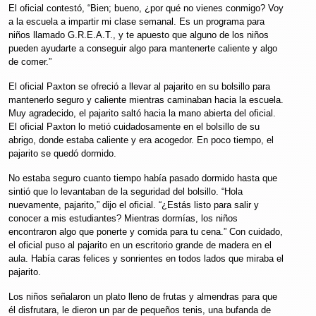
El oficial contestó, “Bien; bueno, ¿por qué no vienes conmigo? Voy
a la escuela a impartir mi clase semanal. Es un programa para
niños llamado G.R.E.A.T., y te apuesto que alguno de los niños
pueden ayudarte a conseguir algo para mantenerte caliente y algo
de comer.”
El oficial Paxton se ofreció a llevar al pajarito en su bolsillo para
mantenerlo seguro y caliente mientras caminaban hacia la escuela.
Muy agradecido, el pajarito saltó hacia la mano abierta del oficial.
El oficial Paxton lo metió cuidadosamente en el bolsillo de su
abrigo, donde estaba caliente y era acogedor. En poco tiempo, el
pajarito se quedó dormido.
No estaba seguro cuanto tiempo había pasado dormido hasta que
sintió que lo levantaban de la seguridad del bolsillo. “Hola
nuevamente, pajarito,” dijo el oficial. “¿Estás listo para salir y
conocer a mis estudiantes? Mientras dormías, los niños
encontraron algo que ponerte y comida para tu cena.” Con cuidado,
el oficial puso al pajarito en un escritorio grande de madera en el
aula. Había caras felices y sonrientes en todos lados que miraba el
pajarito.
Los niños señalaron un plato lleno de frutas y almendras para que
él disfrutara, le dieron un par de pequeños tenis, una bufanda de