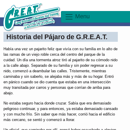
Menu
Historia del Pájaro de G.R.E.A.T.
Había una vez un pajarito feliz que vivía con su familia en lo alto de
las ramas de un viejo roble cerca del centro del parque de la
cuidad. Un día una tormenta atroz tiró al pajarito de su cómodo nido
a la calle abajo. Separado de su familia y sin poder regresar a su
nido, comenzó a deambular las calles. Tristemente, mientras
caminaba y sin saberlo, se alejaba más y más de su hogar. Entró
en pánico cuando se dio cuenta que estaba en una intersección
muy transitada por carros y personas que corrían de arriba para
abajo.
No estaba seguro hacia donde cruzar. Sabía que era demasiado
peligroso continuar, y para entonces, ya estaba demasiado cansado
y con mucho frío. Sin saber que más hacer, corrió hacia el edificio
más cercano, se sentó y comenzó a llorar.
Un oficial, que caminaba por allí, pensó haber escuchado a alguien